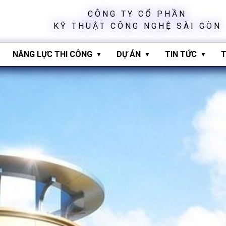
C
Ô
N
G
T
Y
C
Ổ
P
H
Ầ
N
K
Ỹ
T
H
U
Ậ
T
C
Ô
N
G
N
G
H
Ệ
S
À
I
G
Ò
N
NĂNG LỰC THI CÔNG
DỰ ÁN
TIN TỨC
T